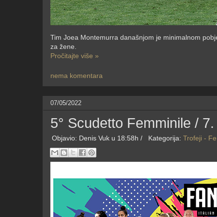
Tim Joea Montemurra današnjom je minimalnom pobjed
za žene.
Pročitajte više »
nema komentara
07/05/2022
5° Scudetto Femminile / 7.
Objavio:
Denis Vuk
u 18:58h /
Kategorija:
Trofeji - F