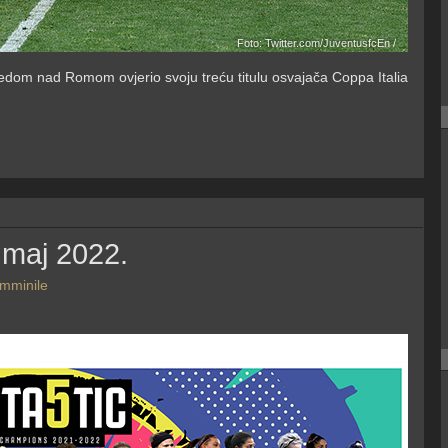
Foto: Twitter.com/JuventusfcEn /
om nad Romom ovjerio svoju treću titulu osvajača Coppa Italia
 maj 2022.
emminile