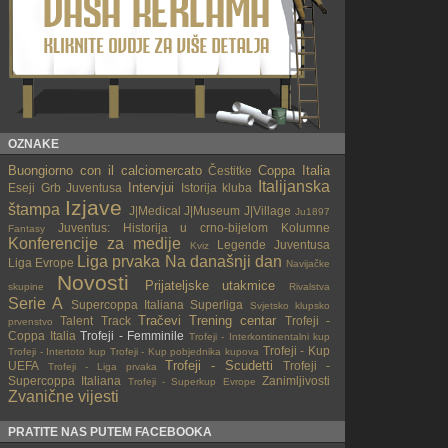
OZNAKE
Buongiorno con il calciomercato
Coppa Italia
Čestitke
Italijanska
Intervjui
Eseji
Grb Juventusa
Istorija kluba
Izjave
štampa
J|Medical
J|Museum
J|Village
Ju1897
Juventus: Historija u crno-bijelom
Kolumne
Fantasy
Konferencije za medije
Legende Juventusa
Kviz
Liga prvaka
Na današnji dan
Liga Evrope
Navijačke
Novosti
Prijateljske utakmice
skupine
Rivalstva
Serie A
Supercoppa Italiana
Superliga
Svjetsko klupsko
Tračevi
Trening centar
Talent Track
Trofeji -
prvenstvo
Coppa Italia
Trofeji - Femminile
Trofeji - Interkontinentalni kup
Trofeji - Kup
Trofeji - Intertoto kup
Trofeji - Kup pobjednika kupova
Trofeji - Scudetti
UEFA
Trofeji -
Trofeji - Liga prvaka
Supercoppa Italiana
Zanimljivosti
Trofeji - Superkup Evrope
Zvanične vijesti
PRATITE NAS PUTEM FACEBOOKA