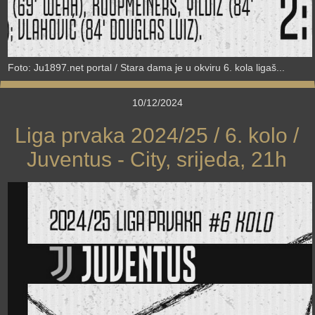
Foto: Ju1897.net portal / Stara dama je u okviru 6. kola ligaš...
10/12/2024
Liga prvaka 2024/25 / 6. kolo /
Juventus - City, srijeda, 21h
›