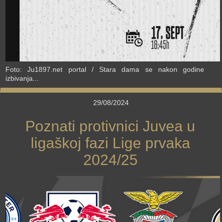
Foto: Ju1897.net portal / Stara dama se nakon godine
izbivanja...
29/08/2024
Poznati protivnici Juvea u
ligaškoj fazi Lige prvaka
2024/25