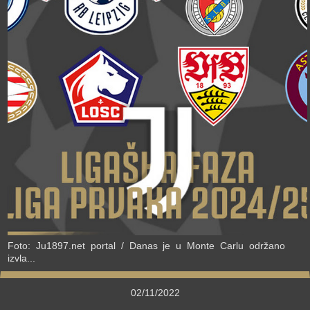
›
Foto: Ju1897.net portal / Danas je u Monte Carlu održano
izvla...
02/11/2022