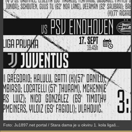
›
Foto: Ju1897.net portal / Stara dama je u okviru 1. kola ligaš...