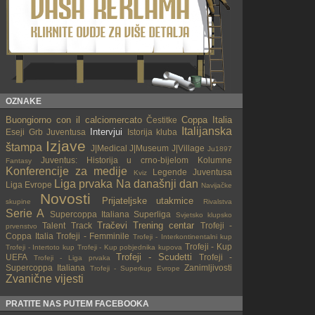
OZNAKE
Buongiorno con il calciomercato
Coppa Italia
Čestitke
Italijanska
Intervjui
Eseji
Grb Juventusa
Istorija kluba
Izjave
štampa
J|Medical
J|Museum
J|Village
Ju1897
Juventus: Historija u crno-bijelom
Kolumne
Fantasy
Konferencije za medije
Legende Juventusa
Kviz
Liga prvaka
Na današnji dan
Liga Evrope
Navijačke
Novosti
Prijateljske utakmice
skupine
Rivalstva
Serie A
Supercoppa Italiana
Superliga
Svjetsko klupsko
Tračevi
Trening centar
Talent Track
Trofeji -
prvenstvo
Coppa Italia
Trofeji - Femminile
Trofeji - Interkontinentalni kup
Trofeji - Kup
Trofeji - Intertoto kup
Trofeji - Kup pobjednika kupova
Trofeji - Scudetti
UEFA
Trofeji -
Trofeji - Liga prvaka
Supercoppa Italiana
Zanimljivosti
Trofeji - Superkup Evrope
Zvanične vijesti
PRATITE NAS PUTEM FACEBOOKA