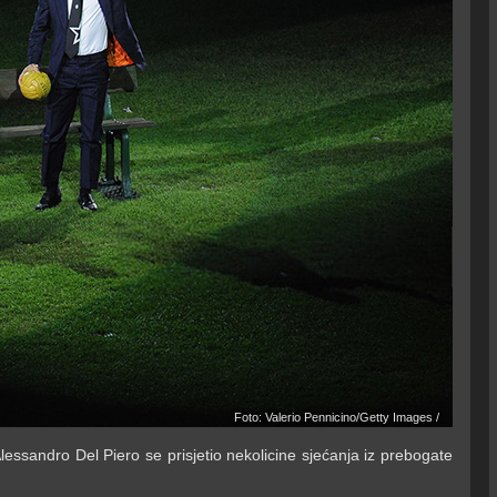
Foto: Valerio Pennicino/Getty Images /
sandro Del Piero se prisjetio nekolicine sjećanja iz prebogate