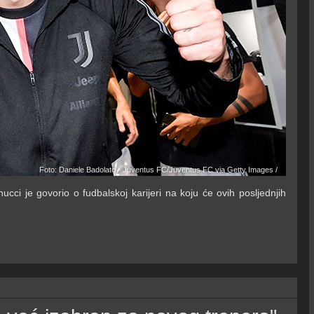
Foto: Daniele Badolato - Juventus FC/Juventus FC via Getty Images /
ci je govorio o fudbalskoj karijeri na koju će ovih posljednjih