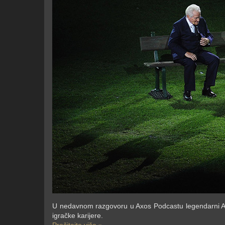
U nedavnom razgovoru u Axos Podcastu legendarni Ales
igračke karijere.