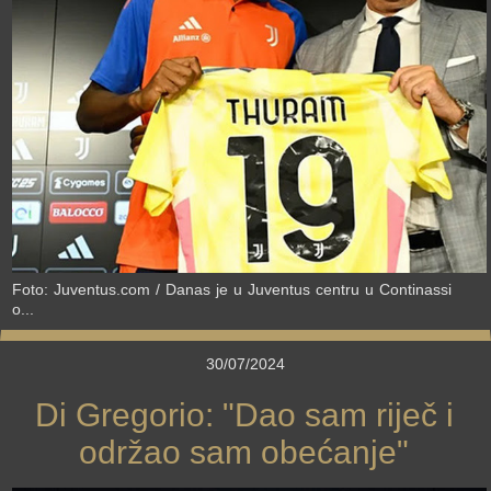
›
Foto: Juventus.com / Danas je u Juventus centru u Continassi
o...
30/07/2024
Di Gregorio: "Dao sam riječ i
održao sam obećanje"