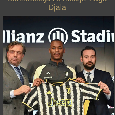
Djala
›