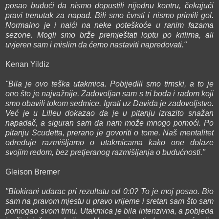
posao budući da nismo dopustili nijednu kontru, čekajući
pravi trenutak za napad. Bili smo čvrsti i nismo primili gol.
Normalno je i naići na neke poteškoće u ranim fazama
sezone. Mogli smo brže premještati loptu po krilima, ali
uvjeren sam i mislim da ćemo nastaviti napredovati."
Kenan Yildiz
"Bila je ovo teška utakmica. Pobijedili smo timski, a to je
ono što je najvažnije. Zadovoljan sam s tri boda i radom koji
smo obavili tokom sedmice. Igrati uz Davida je zadovoljstvo.
Već je u Lilleu dokazao da je u pitanju izrazito snažan
napadač, a siguran sam da nam može mnogo pomoći. Po
pitanju Scudetta, prerano je govoriti o tome. Naš mentalitet
određuje razmišljamo o utakmicama kako one dolaze
svojim redom, bez pretjeranog razmišljanja o budućnosti."
Gleison Bremer
"Blokirani udarac pri rezultatu od 0:0? To je moj posao. Bio
sam na pravom mjestu u pravo vrijeme i sretan sam što sam
pomogao svom timu. Utakmica je bila intenzivna, a pobjeda