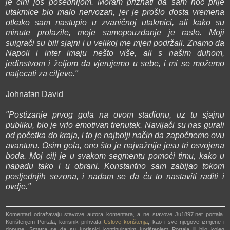
je čini još posebnijom. Moram priznati da sam noć prije
utakmice bio malo nervozan, jer je prošlo dosta vremena
otkako sam nastupio u zvaničnoj utakmici, ali kako su
minute prolazile, moje samopouzdanje je raslo. Moji
suigrači su bili sjajni i u velikoj me mjeri podržali. Znamo da
Napoli i inter imaju nešto više, ali s našim duhom,
jedinstvom i željom da vjerujemo u sebe, i mi se možemo
natjecati za ciljeve."
Johnatan David
"Postizanje prvog gola na ovom stadionu, uz tu sjajnu
publiku, bio je vrlo emotivan trenutak. Navijači su nas gurali
od početka do kraja, i to je najbolji način da započnemo ovu
avanturu. Osim gola, ono što je najvažnije jesu tri osvojena
boda. Moj cilj je u svakom segmentu pomoći timu, kako u
napadu tako i u obrani. Konstantno sam zabijao tokom
posljednjih sezona, i nadam se da ću to nastaviti raditi i
ovdje."
Komentari odražavaju stavove autora komentara, a ne stavove Ju1897.net portala.
Korištenjem Portala, korisnik prihvata
Uslove korištenja
, kao i sve njegove izmjene i
dopune. Smatra se da su korisnici kontinuiranim korištenjem Portala ili bilo kojeg