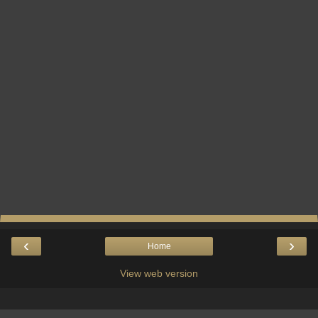
‹
›
Home
View web version