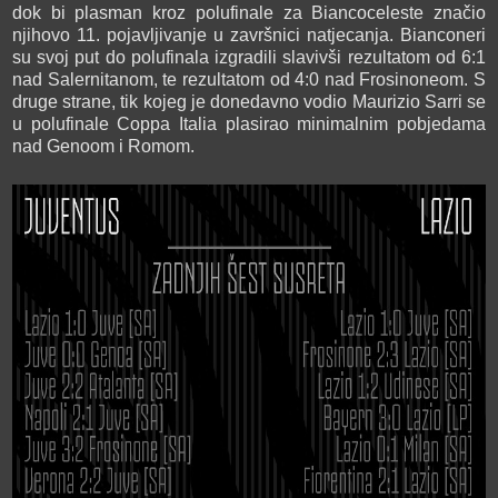
dok bi plasman kroz polufinale za Biancoceleste značio
njihovo 11. pojavljivanje u završnici natjecanja. Bianconeri
su svoj put do polufinala izgradili slavivši rezultatom od 6:1
nad Salernitanom, te rezultatom od 4:0 nad Frosinoneom. S
druge strane, tik kojeg je donedavno vodio Maurizio Sarri se
u polufinale Coppa Italia plasirao minimalnim pobjedama
nad Genoom i Romom.