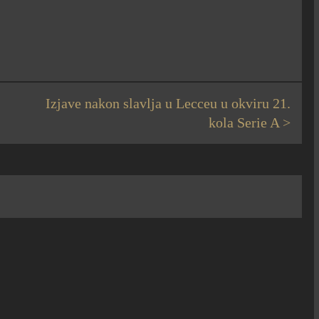
Izjave nakon slavlja u Lecceu u okviru 21.
kola Serie A >