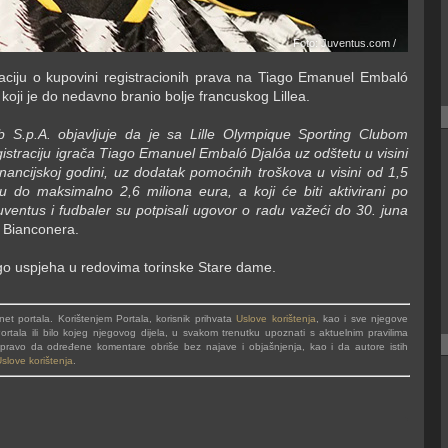
Foto: Juventus.com /
aciju o kupovini registracionih prava na Tiago Emanuel Embaló
oji je do nedavno branio bolje francuskog Lillea.
b S.p.A. objavljuje da je sa Lille Olympique Sporting Clubom
straciju igrača Tiago Emanuel Embaló Djalóa uz odštetu u visini
financijskoj godini, uz dodatak pomoćnih troškova u visini od 1,5
u do maksimalno 2,6 miliona eura, a koji će biti aktivirani po
 Juventus i fudbaler su potpisali ugovor o radu važeći do 30. juna
u Bianconera.
go uspjeha u redovima torinske Stare dame.
t portala. Korištenjem Portala, korisnik prihvata
Uslove korištenja
, kao i sve njegove
rtala ili bilo kojeg njegovog dijela, u svakom trenutku upoznati s aktuelnim pravilima
va pravo da određene komentare obriše bez najave i objašnjenja, kao i da autore istih
slove korištenja
.