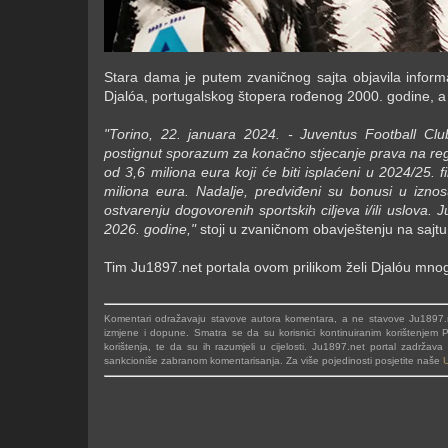
Stara dama je putem zvaničnog sajta objavila inform
Djalóa, portugalskog štopera rođenog 2000. godine, a k
"Torino, 22. januara 2024. - Juventus Football Clu
postignut sporazum za konačno stjecanje prava na regi
od 3,6 miliona eura koji će biti isplaćeni u 2024/25. 
miliona eura. Nadalje, predviđeni su bonusi u iznos
ostvarenju dogovorenih sportskih ciljeva i/ili uslova.
2026. godine,"
stoji u zvaničnom obavještenju na sajt
Tim Ju1897.net portala ovom prilikom želi Djalóu mno
Komentari odražavaju stavove autora komentara, a ne stavove Ju1897.ne
izmjene i dopune. Smatra se da su korisnici kontinuiranim korištenjem Po
korištenja, te da su ih razumjeli u cijelosti. Ju1897.net portal zadrža
sankcioniše zabranom komentarisanja. Za više pojedinosti posjetite naše
U