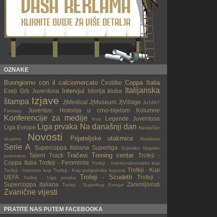
OZNAKE
Buongiorno con il calciomercato
Coppa Italia
Čestitke
Italijanska
Intervjui
Eseji
Grb Juventusa
Istorija kluba
Izjave
štampa
J|Medical
J|Museum
J|Village
Ju1897
Juventus: Historija u crno-bijelom
Kolumne
Fantasy
Konferencije za medije
Legende Juventusa
Kviz
Liga prvaka
Na današnji dan
Liga Evrope
Navijačke
Novosti
Prijateljske utakmice
skupine
Rivalstva
Serie A
Supercoppa Italiana
Superliga
Svjetsko klupsko
Tračevi
Trening centar
Talent Track
Trofeji -
prvenstvo
Coppa Italia
Trofeji - Femminile
Trofeji - Interkontinentalni kup
Trofeji - Kup
Trofeji - Intertoto kup
Trofeji - Kup pobjednika kupova
Trofeji - Scudetti
UEFA
Trofeji -
Trofeji - Liga prvaka
Supercoppa Italiana
Zanimljivosti
Trofeji - Superkup Evrope
Zvanične vijesti
PRATITE NAS PUTEM FACEBOOKA