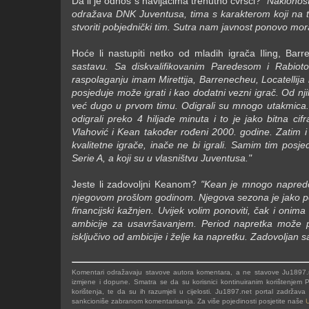
Da li je odnos s navijačima trenutno čvršći?
"Naklonost
odražava DNK Juventusa, tima s karakterom koji na ter
stvoriti pobjednički tim. Sutra nam javnost ponovo 
Hoće li nastupiti netko od mladih igrača Iling, Barr
sastavu. Sa diskvalifikovanim Paredesom i Rabiot
raspolaganju imam Mirettija, Barrenecheu, Locatellija i 
posjeduje može igrati i kao dodatni vezni igrač. Od nj
već dugo u prvom timu. Odigrali su mnogo utakmica. 
odigrali preko 4 hiljade minuta i to je jako bitna 
Vlahović i Kean također rođeni 2000. godine. Zatim i 
kvalitetne igrače, inače ne bi igrali. Samim tim pos
Serie A, a koji su u vlasništvu Juventusa."
Jeste li zadovoljni Keanom?
"Kean je mnogo napredo
njegovom prošlom godinom. Njegova sezona je jako podc
financijski kažnjen. Uvijek volim ponoviti, čak i oni
ambicije za usavršavanjem. Period napretka može p
isključivo od ambicije i želje ka napretku. Zadovoljan 
Komentari odražavaju stavove autora komentara, a ne stavove Ju1897.ne
izmjene i dopune. Smatra se da su korisnici kontinuiranim korištenjem Po
korištenja, te da su ih razumjeli u cijelosti. Ju1897.net portal zadrža
sankcioniše zabranom komentarisanja. Za više pojedinosti posjetite naše
U