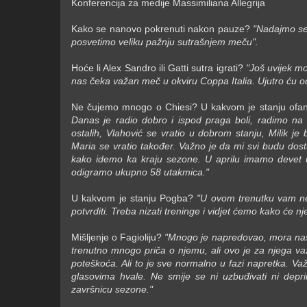
Konferencija za medije Massimiliana Allegrija
Kako se nanovo pokrenuti nakon pauze?
"Nadajmo se 
posvetimo veliku pažnju sutrašnjem meču".
Hoće li Alex Sandro ili Gatti sutra igrati?
"Još uvijek mo
nas čeka važan meč u okviru Coppa Italia. Ujutro ću odl
Ne čujemo mnogo o Chiesi? U kakvom je stanju ofan
Danas je radio dobro i ispod praga boli, radimo n
ostalih, Vlahović se vratio u dobrom stanju, Milik je
Maria se vratio također. Važno je da mi svi budu dostup
kako idemo ka kraju sezone. U aprilu imamo devet ut
odigramo ukupno 58 utakmica."
U kakvom je stanju Pogba?
"U ovom trenutku vam ne 
potvrditi. Treba nizati treninge i vidjet ćemo kako će 
Mišljenje o Fagioliju?
"Mnogo je napredovao, mora nasta
trenutno mnogo priča o njemu, ali ovo je za njega važa
poteškoća. Ali to je sve normalno u fazi napretka. V
glasovima hvale. Ne smije se ni uzbuđivati ​​ni depr
završnicu sezone."