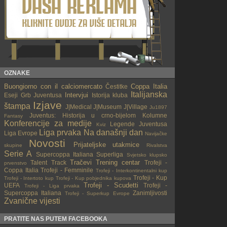
OZNAKE
Buongiorno con il calciomercato
Coppa Italia
Čestitke
Italijanska
Intervjui
Eseji
Grb Juventusa
Istorija kluba
Izjave
štampa
J|Medical
J|Museum
J|Village
Ju1897
Juventus: Historija u crno-bijelom
Kolumne
Fantasy
Konferencije za medije
Legende Juventusa
Kviz
Liga prvaka
Na današnji dan
Liga Evrope
Navijačke
Novosti
Prijateljske utakmice
skupine
Rivalstva
Serie A
Supercoppa Italiana
Superliga
Svjetsko klupsko
Tračevi
Trening centar
Talent Track
Trofeji -
prvenstvo
Coppa Italia
Trofeji - Femminile
Trofeji - Interkontinentalni kup
Trofeji - Kup
Trofeji - Intertoto kup
Trofeji - Kup pobjednika kupova
Trofeji - Scudetti
UEFA
Trofeji -
Trofeji - Liga prvaka
Supercoppa Italiana
Zanimljivosti
Trofeji - Superkup Evrope
Zvanične vijesti
PRATITE NAS PUTEM FACEBOOKA