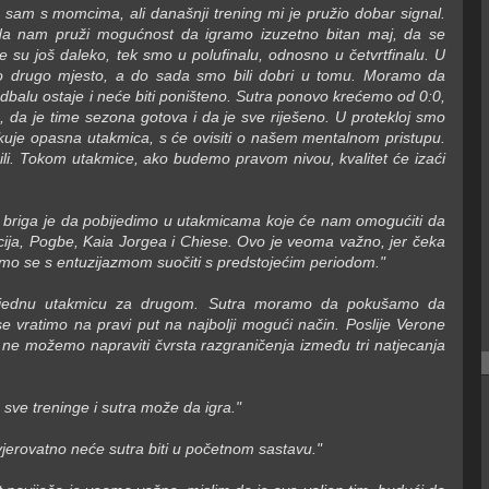
sam s momcima, ali današnji trening mi je pružio dobar signal.
o da nam pruži mogućnost da igramo izuzetno bitan maj, da se
pe su još daleko, tek smo u polufinalu, odnosno u četvrtfinalu. U
 drugo mjesto, a do sada smo bili dobri u tomu. Moramo da
balu ostaje i neće biti poništeno. Sutra ponovo krećemo od 0:0,
 da je time sezona gotova i da je sve riješeno. U protekloj smo
kuje opasna utakmica, s će ovisiti o našem mentalnom pristupu.
i. Tokom utakmice, ako budemo pravom nivou, kvalitet će izaći
 briga je da pobijedimo u utakmicama koje će nam omogućiti da
cija, Pogbe, Kaia Jorgea i Chiese. Ovo je veoma važno, jer čeka
o se s entuzijazmom suočiti s predstojećim periodom."
a jednu utakmicu za drugom. Sutra moramo da pokušamo da
e vratimo na pravi put na najbolji mogući način. Poslije Verone
 ne možemo napraviti čvrsta razgraničenja između tri natjecanja
e sve treninge i sutra može da igra."
vjerovatno neće sutra biti u početnom sastavu."