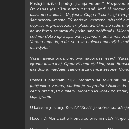
Postoji li rizik od podcjenjivanja Verone?
"Razgovarao 
Do danas još ništa nismo ostvarili. April bi moga
plasiramo u finala. Uspjesi u Coppa Italia i Ligi Evro
šampionatu imamo 56 bodova, moramo učvrstiti ovo
popravimo prošlosezonski plasman. Ono što radiš u fud
ne možemo smatrati da pošto smo pobijedili u Milanu,
sedmici dobro upravljali entuzijazmom. Sutra nas oče
Verona napada, u tim smo se utakmicama uvijek mučil
na vidjelo."
Vaša najveća briga pred ovaj naporan mjesec?
"Naša
igramo divan maj. Oporavili smo cijel tim, osim Bonuc
nas dobra, međutim zamorna završnica sezone. Moram
Postoji li prioritetni cilj?
"Moramo se fokusirati n
pobijedimo Veronu, stadion je rasprodat i želimo da s
ćemo razmišljati o interu. Moramo ići korak po korak,
koja igramo."
U kakvom je stanju Kostić?
"Kostić je dobro, odradio j
Hoće li Di Maria sutra krenuti od prve minute?
"Angel 