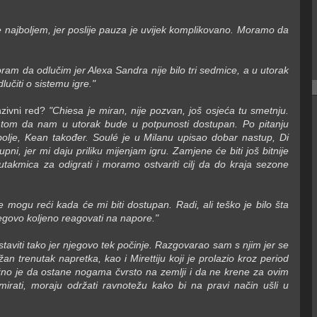
najboljem, jer poslije pauza je uvijek komplikovano. Moramo da
ram da odlučim jer Alexa Sandra nije bilo tri sedmice, a u utorak
učiti o sistemu igre."
zivni red?
"Chiesa je miran, nije pozvan, još osjeća tu smetnju.
a tom da nam u utorak bude u potpunosti dostupan. Po pitanju
 bolje, Kean također. Soulé je u Milanu upisao dobar nastup, Di
ni, jer mi daju priliku mijenjam igru. Zamjene će biti još bitnije
akmica za odigrati i moramo ostvariti cilj da do kraja sezone
mogu reći kada će mi biti dostupan. Radi, ali teško je bilo šta
njegovo koljeno reagovati na napore."
viti tako jer njegovo tek počinje. Razgovarao sam s njim jer se
n trenutak napretka, kao i Mirettiju koji je prolazio kroz period
ažno je da ostane nogama čvrsto na zemlji i da ne krene za ovim
imirati, moraju održati ravnotežu kako bi na pravi način ušli u