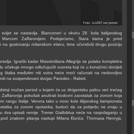
Foto: Ju1897.net portal /
svijet se nastavlja. Bianconeri u okviru 28. kola italijanskog
u Marcom Zaffaronijem. Podsjećamo, Stara dama je pred
ši na gostovanju milanskom interu, time učvrstivši drugu poziciju
vlja. Igrački kadar Massimiliana Allegrija se polako kompletira
ilu očekuje mnogo odlučujućih susreta koji će u konačnici donijeti
g štaba međutim niti sutra neće moći računati na nedovoljno
niti na suspendovani dvojac Paredes - Rabiot.
dstoji mučan period u kojem će uz dirigentsku palicu već trećeg
Zaffaronija pokušati anulirati bodovni zaostatak za zonom koja
m rangu Italije. Verona tako u novo kolo itlijanskog šampionata
aostatka za zonom opstanka, budući da za pobjedu ne znaju u
i u dva upisali remije. Trener Gialloblua neće na raspolaganju u
 pod znakom pitanja nastupi Milana Đurića, Thomasa Henryja,