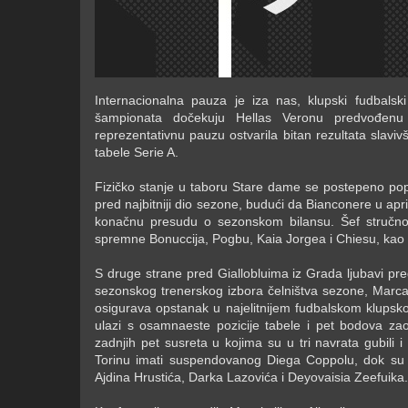
Internacionalna pauza je iza nas, klupski fudbalski 
šampionata dočekuju Hellas Veronu predvođen
reprezentativnu pauzu ostvarila bitan rezultata slaviv
tabele Serie A.
Fizičko stanje u taboru Stare dame se postepeno popra
pred najbitniji dio sezone, budući da Bianconere u apr
konačnu presudu o sezonskom bilansu. Šef stručno
spremne Bonuccija, Pogbu, Kaia Jorgea i Chiesu, kao 
S druge strane pred Giallobluima iz Grada ljubavi pre
sezonskog trenerskog izbora čelništva sezone, Marca 
osigurava opstanak u najelitnijem fudbalskom klupsko
ulazi s osamnaeste pozicije tabele i pet bodova z
zadnjih pet susreta u kojima su u tri navrata gubili 
Torinu imati suspendovanog Diega Coppolu, dok su
Ajdina Hrustića, Darka Lazovića i Deyovaisia Zeefuika.