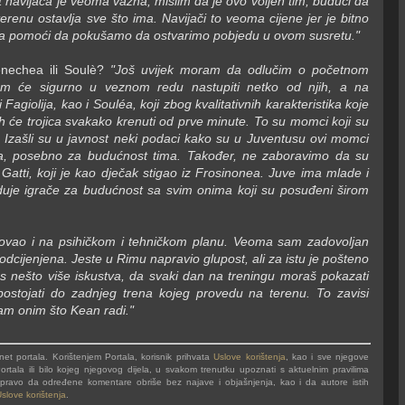
 navijača je veoma važna, mislim da je ovo voljen tim, budući da
enu ostavlja sve što ima. Navijači to veoma cijene jer je bitno
mora pomoći da pokušamo da ostvarimo pobjedu u ovom susretu."
enechea ili Soulè?
"Još uvijek moram da odlučim o početnom
om će sigurno u veznom redu nastupiti netko od njih, a na
Fagiolija, kao i Souléa, koji zbog kvalitativnih karakteristika koje
ih će trojica svakako krenuti od prve minute. To su momci koji su
Izašli su u javnost neki podaci kako su u Juventusu ovi momci
cifra, posebno za budućnost tima. Također, ne zaboravimo da su
Gatti, koji je kao dječak stigao iz Frosinonea. Juve ima mlade i
jeduje igrače za budućnost sa svim onima koji su posuđeni širom
vao i na psihičkom i tehničkom planu. Veoma sam zadovoljan
ijenjena. Jeste u Rimu napravio glupost, ali za istu je pošteno
ma s nešto više iskustva, da svaki dan na treningu moraš pokazati
ostojati do zadnjeg trena kojeg provedu na terenu. To zavisi
sam onim što Kean radi."
t portala. Korištenjem Portala, korisnik prihvata
Uslove korištenja
, kao i sve njegove
rtala ili bilo kojeg njegovog dijela, u svakom trenutku upoznati s aktuelnim pravilima
va pravo da određene komentare obriše bez najave i objašnjenja, kao i da autore istih
slove korištenja
.