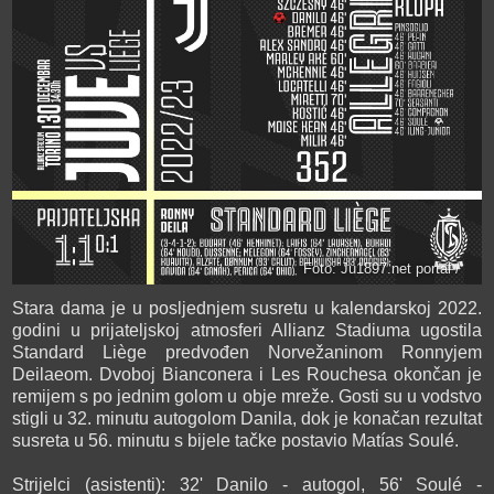
Foto: Ju1897.net portal /
Stara dama je u posljednjem susretu u kalendarskoj 2022.
godini u prijateljskoj atmosferi Allianz Stadiuma ugostila
Standard Liège predvođen Norvežaninom Ronnyjem
Deilaeom. Dvoboj Bianconera i Les Rouchesa okončan je
remijem s po jednim golom u obje mreže. Gosti su u vodstvo
stigli u 32. minutu autogolom Danila, dok je konačan rezultat
susreta u 56. minutu s bijele tačke postavio Matías Soulé.
Strijelci (asistenti): 32' Danilo - autogol, 56' Soulé -