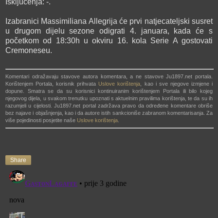
Isključenja: -.
Izabranici Massimiliana Allegrija će prvi natjecateljski susret
u drugom dijelu sezone odigrati 4. januara, kada će s
početkom od 18:30h u okviru 16. kola Serie A gostovati
Cremoneseu.
Komentari odražavaju stavove autora komentara, a ne stavove Ju1897.net portala.
Korištenjem Portala, korisnik prihvata
Uslove korištenja
, kao i sve njegove izmjene i
dopune. Smatra se da su korisnici kontinuiranim korištenjem Portala ili bilo kojeg
njegovog dijela, u svakom trenutku upoznati s aktuelnim pravilima korištenja, te da su ih
razumjeli u cijelosti. Ju1897.net portal zadržava pravo da određene komentare obriše
bez najave i objašnjenja, kao i da autore istih sankcioniše zabranom komentarisanja. Za
više pojedinosti posjetite naše
Uslove korištenja
.
Share