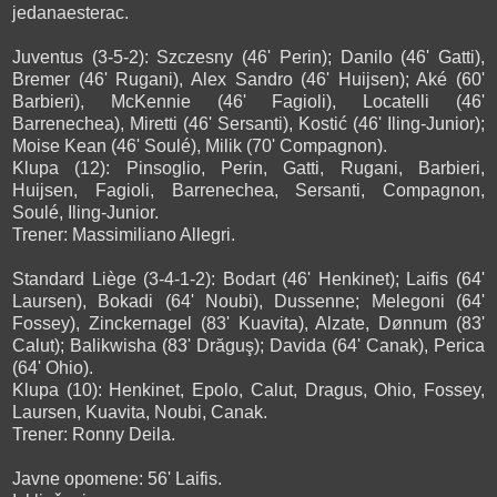
jedanaesterac.
Juventus (3-5-2): Szczesny (46' Perin); Danilo (46' Gatti),
Bremer (46' Rugani), Alex Sandro (46' Huijsen); Aké (60'
Barbieri), McKennie (46' Fagioli), Locatelli (46'
Barrenechea), Miretti (46' Sersanti), Kostić (46' Iling-Junior);
Moise Kean (46' Soulé), Milik (70' Compagnon).
Klupa (12): Pinsoglio, Perin, Gatti, Rugani, Barbieri,
Huijsen, Fagioli, Barrenechea, Sersanti, Compagnon,
Soulé, Iling-Junior.
Trener: Massimiliano Allegri.
Standard Liège (3-4-1-2): Bodart (46' Henkinet); Laifis (64'
Laursen), Bokadi (64' Noubi), Dussenne; Melegoni (64'
Fossey), Zinckernagel (83' Kuavita), Alzate, Dønnum (83'
Calut); Balikwisha (83' Drăguş); Davida (64' Canak), Perica
(64' Ohio).
Klupa (10): Henkinet, Epolo, Calut, Dragus, Ohio, Fossey,
Laursen, Kuavita, Noubi, Canak.
Trener: Ronny Deila.
Javne opomene: 56' Laifis.