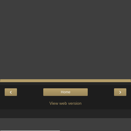
‹
›
Home
View web version