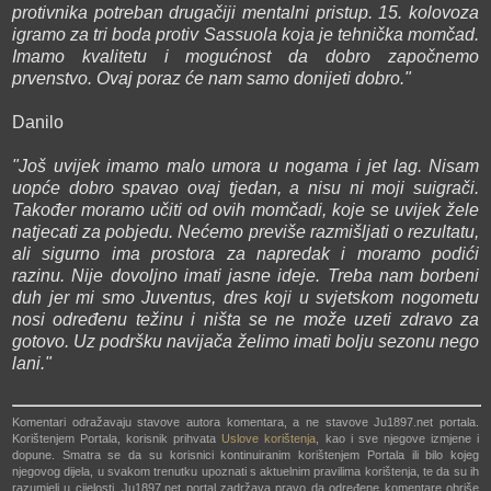
protivnika potreban drugačiji mentalni pristup. 15. kolovoza
igramo za tri boda protiv Sassuola koja je tehnička momčad.
Imamo kvalitetu i mogućnost da dobro započnemo
prvenstvo. Ovaj poraz će nam samo donijeti dobro."
Danilo
"Još uvijek imamo malo umora u nogama i jet lag. Nisam
uopće dobro spavao ovaj tjedan, a nisu ni moji suigrači.
Također moramo učiti od ovih momčadi, koje se uvijek žele
natjecati za pobjedu. Nećemo previše razmišljati o rezultatu,
ali sigurno ima prostora za napredak i moramo podići
razinu. Nije dovoljno imati jasne ideje. Treba nam borbeni
duh jer mi smo Juventus, dres koji u svjetskom nogometu
nosi određenu težinu i ništa se ne može uzeti zdravo za
gotovo. Uz podršku navijača želimo imati bolju sezonu nego
lani."
Komentari odražavaju stavove autora komentara, a ne stavove Ju1897.net portala.
Korištenjem Portala, korisnik prihvata
Uslove korištenja
, kao i sve njegove izmjene i
dopune. Smatra se da su korisnici kontinuiranim korištenjem Portala ili bilo kojeg
njegovog dijela, u svakom trenutku upoznati s aktuelnim pravilima korištenja, te da su ih
razumjeli u cijelosti. Ju1897.net portal zadržava pravo da određene komentare obriše