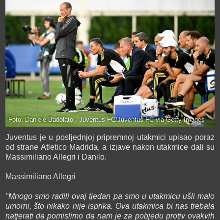
Foto: Daniele Badolato - Juventus FC/Juventus FC via Getty Images
Juventus je u posljednjoj pripremnoj utakmici upisao poraz
od strane Atletico Madrida, a izjave nakon utakmice dali su
Massimiliano Allegri i Danilo.
Massimiliano Allegri
"Mnogo smo radili ovaj tjedan pa smo u utakmicu ušli malo
umorni, što nikako nije isprika. Ova utakmica bi nas trebala
natjerati da pomislimo da nam je za pobjedu protiv ovakvih