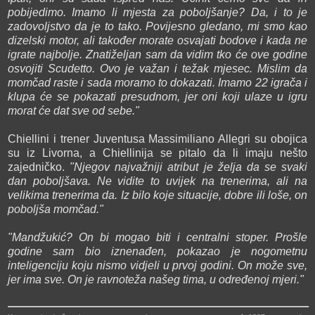
pobijedimo. Imamo li mjesta za poboljšanje? Da, i to je
zadovoljstvo da je to tako. Povijesno gledano, mi smo kao
dizelski motor, ali također morate osvajati bodove i kada ne
igrate najbolje. Znatiželjan sam da vidim tko će ove godine
osvojiti Scudetto. Ovo je važan i težak mjesec. Mislim da
momčad raste i sada moramo to dokazati. Imamo 22 igrača i
klupa će se pokazati presudnom, jer oni koji ulaze u igru
morat će dat sve od sebe."
Chiellini i trener Juventusa Massimiliano Allegri su obojica
su iz Livorna, a Chiellinija se pitalo da li imaju nešto
zajedničko.
"Njegov najvažniji atribut je želja da se svaki
dan poboljšava. Ne vidite to uvijek na trenerima, ali na
velikima trenerima da. Iz bilo koje situacije, dobre ili loše, on
poboljša momčad."
"Mandžukić? On bi mogao biti i centralni stoper. Prošle
godine sam bio iznenađen, pokazao je nogometnu
inteligenciju koju nismo vidjeli u prvoj godini. On može sve,
jer ima sve. On je ravnoteža našeg tima, u određenoj mjeri."