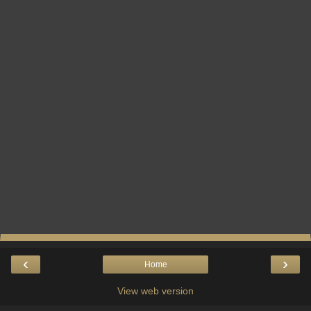
‹
›
Home
View web version