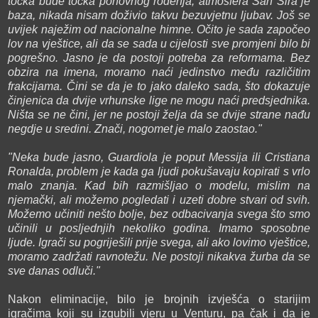
točka bude točka ponovnog rođenja, atmosfera San Sira je
baza, nikada nisam doživio takvu bezuvjetnu ljubav. Još se
uvijek naježim od nacionalne himne. Očito je sada započeo
lov na vještice, ali da se sada u cijelosti sve promjeni bilo bi
pogrešno. Jasno je da postoji potreba za reformama. Bez
obzira na imena, moramo naći jedinstvo među različitim
frakcijama. Čini se da je to jako daleko sada, što dokazuje
činjenica da dvije vrhunske lige ne mogu naći predsjednika.
Ništa se ne čini, jer ne postoji želja da se dvije strane nađu
negdje u sredini. Znači, nogomet je malo zaostao."
"Neka bude jasno, Guardiola je poput Messija ili Cristiana
Ronalda, problem je kada ga ljudi pokušavaju kopirati s vrlo
malo znanja. Kad bih razmišljao o modelu, mislim na
njemački, ali možemo pogledati i uzeti dobre stvari od svih.
Možemo učiniti nešto bolje, bez odbacivanja svega što smo
učinili u posljednjih nekoliko godina. Imamo sposobne
ljude. Igrači su pogriješili prije svega, ali ako lovimo vještice,
moramo zadržati ravnotežu. Ne postoji nikakva žurba da se
sve danas odluči."
Nakon eliminacije, bilo je brojnih izvješća o starijim
igračima koji su izgubili vjeru u Venturu, pa čak i da je