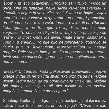
izbornik prijetio ostavkom.
"Pročitao sam toliko mnogo tih
priča. One su fantazije, bajke slične čuvenom skandalu u
Cardiffu o kojem bi volio više znati. Sve su to bajke. Uvijek
sam bio u mogućnosti razgovarati s trenerom, i ponavljam
da nikada ne bih rekao zašto igramo ovako, ili da Chiellini
treba igrati, a ne Barzagli. To vrijedi za mene i moje
suigrače. To oduzima 99 posto tih bajkovitih priča koje su
izašle u javnost. Onda još uvijek imate slavni "sastanak u
Torinu" u sredini... To nije bilo neuobičajeno, dogodilo se
tisuću puta s Juventusom, reprezentacijom ili negdje
drugdje. Prije svega, iako je to bilo dogovoreno s trenerom,
htjeli smo mu dati veću sigurnost, a ne delegitimirati trenera,
upravo suprotno."
"Messi? U trenutku kada pokušavate predvidjeti njegove
poteze, mrtav si, jer on čita stvari tako brzo da ga ne možete
uloviti. Jedini način da ga ograničimo je timski rad. Možete
biti najbolji na svijetu, ali ako mislite da ga možete
nadjačati, nemate šanse protiv njega."
Gianluigi Buffon je odigrao svoju posljednju utakmicu za
Italiju, hoće li biti neobično bez njega?
"Ubrzo će isto