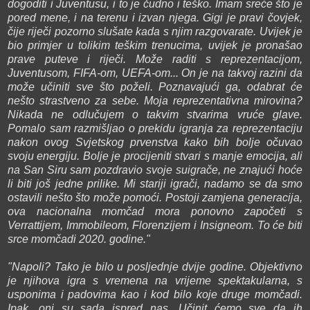
dogoditi i Juventusu, i to je čudno i teško. Imam sreće što je
pored mene, i na terenu i izvan njega. Gigi je pravi čovjek,
čije riječi pozorno slušate kada s njim razgovarate. Uvijek je
bio primjer u tolikim teškim trenucima, uvijek je pronašao
prave puteve i riječi. Može raditi s reprezentacijom,
Juventusom, FIFA-om, UEFA-om... On je na takvoj razini da
može učiniti sve što poželi. Poznavajući ga, odabrat će
nešto strastveno za sebe. Moja reprezentativna mirovina?
Nikada ne odlučujem o takvim stvarima vruće glave.
Pomalo sam razmišljao o prekidu igranja za reprezentaciju
nakon ovog Svjetskog prvenstva kako bih bolje očuvao
svoju energiju. Bolje je procijeniti stvari s manje emocija, ali
na San Siru sam pozdravio svoje suigrače, ne znajući hoće
li biti još jedne prilike. Mi stariji igrači, nadamo se da smo
ostavili nešto što može pomoći. Postoji zamjena generacija,
ova nacionalna momčad mora ponovno započeti s
Verrattijem, Immobileom, Florenzijem i Insigneom. To će biti
srce momčadi 2020. godine."
"Napoli? Tako je bilo u posljednje dvije godine. Objektivno
je njihova igra s vremena na vrijeme spektakularna, s
usponima i padovima kao i kod bilo koje druge momčadi.
Ipak, oni su sada ispred nas. Učinit ćemo sve da ih