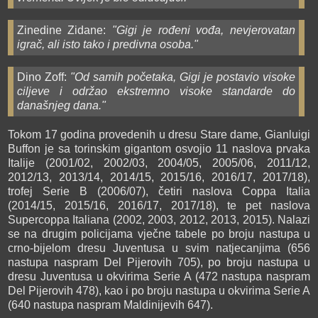
Zinedine Zidane:
"Gigi je rođeni vođa, nevjerovatan
igrač, ali isto tako i predivna osoba."
Dino Zoff:
"Od samih početaka, Gigi je postavio visoke
ciljeve i održao ekstremno visoke standarde do
današnjeg dana."
Tokom 17 godina provedenih u dresu Stare dame, Gianluigi
Buffon je sa torinskim gigantom osvojio 11 naslova prvaka
Italije (2001/02, 2002/03, 2004/05, 2005/06, 2011/12,
2012/13, 2013/14, 2014/15, 2015/16, 2016/17, 2017/18),
trofej Serie B (2006/07), četiri naslova Coppa Italia
(2014/15, 2015/16, 2016/17, 2017/18), te pet naslova
Supercoppa Italiana (2002, 2003, 2012, 2013, 2015). Nalazi
se na drugim policijama vječne tabele po broju nastupa u
crno-bijelom dresu Juventusa u svim natjecanjima (656
nastupa naspram Del Pijerovih 705), po broju nastupa u
dresu Juventusa u okvirima Serie A (472 nastupa naspram
Del Pijerovih 478), kao i po broju nastupa u okvirima Serie A
(640 nastupa naspram Maldinijevih 647).