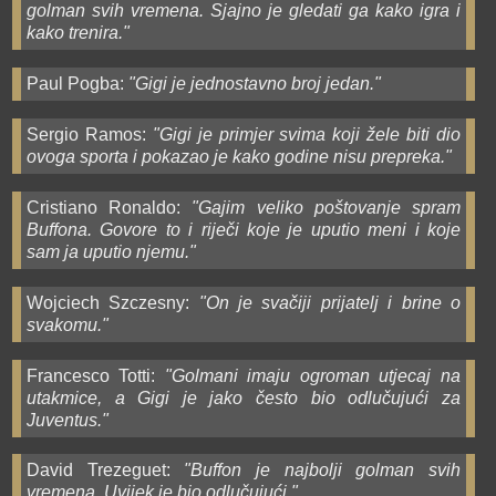
golman svih vremena. Sjajno je gledati ga kako igra i
kako trenira."
Paul Pogba:
"Gigi je jednostavno broj jedan."
Sergio Ramos:
"Gigi je primjer svima koji žele biti dio
ovoga sporta i pokazao je kako godine nisu prepreka."
Cristiano Ronaldo:
"Gajim veliko poštovanje spram
Buffona. Govore to i riječi koje je uputio meni i koje
sam ja uputio njemu."
Wojciech Szczesny:
"On je svačiji prijatelj i brine o
svakomu."
Francesco Totti:
"Golmani imaju ogroman utjecaj na
utakmice, a Gigi je jako često bio odlučujući za
Juventus."
David Trezeguet:
"Buffon je najbolji golman svih
vremena. Uvijek je bio odlučujući."