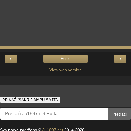
‹
›
Home
View web version
PRIKAŽI/SAKRIJ MAPU SAJTA
Pretraži
Sva prava zadržana ©
Ju1897.net
2014-2026.