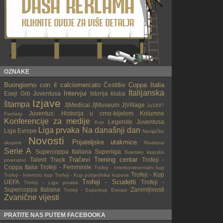
OZNAKE
Buongiorno con il calciomercato
Coppa Italia
Čestitke
Italijanska
Intervjui
Eseji
Grb Juventusa
Istorija kluba
Izjave
štampa
J|Medical
J|Museum
J|Village
Ju1897
Juventus: Historija u crno-bijelom
Kolumne
Fantasy
Konferencije za medije
Legende Juventusa
Kviz
Liga prvaka
Na današnji dan
Liga Evrope
Navijačke
Novosti
Prijateljske utakmice
skupine
Rivalstva
Serie A
Supercoppa Italiana
Superliga
Svjetsko klupsko
Tračevi
Trening centar
Talent Track
Trofeji -
prvenstvo
Coppa Italia
Trofeji - Femminile
Trofeji - Interkontinentalni kup
Trofeji - Kup
Trofeji - Intertoto kup
Trofeji - Kup pobjednika kupova
Trofeji - Scudetti
UEFA
Trofeji -
Trofeji - Liga prvaka
Supercoppa Italiana
Zanimljivosti
Trofeji - Superkup Evrope
Zvanične vijesti
PRATITE NAS PUTEM FACEBOOKA