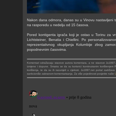
Nakon dana odmora, danas su u Vinovu nastavljeni tre
na rasporedu u nedelju od 15 časova.
Pored kontigenta igrača koji je ostao u Torinu za v
Lichtsteiner, Benatia i Chiellini. Po personalizova
reprezentativnog okupljanja Kolumbije zbog zamor
popodnevnim časovima.
Komentari odražavaju stavove autora komentara, a ne stavove Ju1897.ne
izmjene i dopune. Smatra se da su korisnici kontinuiranim korištenjem Po
korištenja, te da su ih razumjeli u cijelosti. Ju1897.net portal zadrža
sankcioniše zabranom komentarisanja. Za više pojedinosti posjetite naše
U