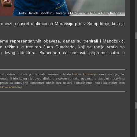
Foto: Daniele Badolato - Juventus FC/Juventus FC via Getty Images
ninzi u susret utakmici na Marassiju protiv Sampdorije, koja je
reme reprezentativnih obaveza, danas su trenirali i Mandžukić,
nom režimu je trenirao Juan Cuadrado, koji se ranije vratio sa
a levog aduktora. Bianconeri će nastaviti pripreme sutra u
t portala. Korištenjem Portala, korisnik prihvata
Uslove korištenja
, kao i sve njegove
rtala ili bilo kojeg njegovog dijela, u svakom trenutku upoznati s aktuelnim pravilima
va pravo da određene komentare obriše bez najave i objašnjenja, kao i da autore istih
slove korištenja
.