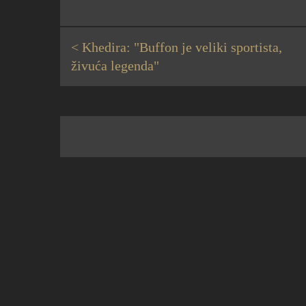
< Khedira: "Buffon je veliki sportista,
živuća legenda"