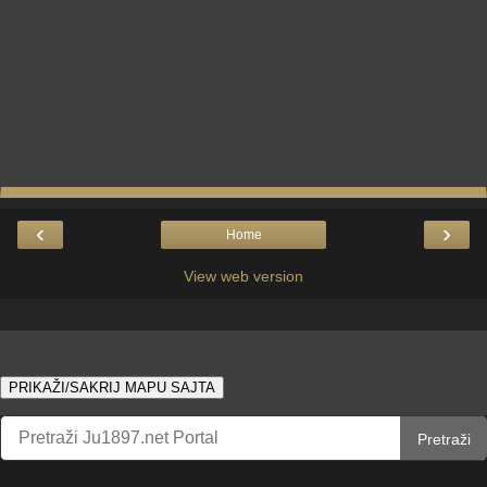
‹
›
Home
View web version
PRIKAŽI/SAKRIJ MAPU SAJTA
Pretraži