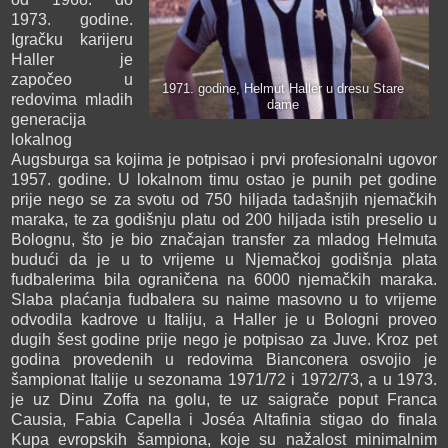
1973. godine.
Igračku karijeru
Haller je
započeo u
1971. godine, Helmut Haller u dresu Stare
redovima mladih
dame
generacija
lokalnog
Augsburga sa kojima je potpisao i prvi profesionalni ugovor
1957. godine. U lokalnom timu ostao je punih pet godine
prije nego se za svotu od 750 hiljada tadašnjih njemačkih
maraka, te za godišnju platu od 200 hiljada istih preselio u
Bolognu, što je bio značajan transfer za mladog Helmuta
budući da je u to vrijeme u Njemačkoj godišnja plata
fudbalerima bila ograničena na 6000 njemačkih maraka.
Slaba plaćanja fudbalera su naime masovno u to vrijeme
odvodila kadrove u Italiju, a Haller je u Bologni proveo
dugih šest godine prije nego je potpisao za Juve. Kroz pet
godina provedenih u redovima Bianconera osvojio je
šampionat Italije u sezonama 1971/72 i 1972/73, a u 1973.
je uz Dinu Zoffa na golu, te uz saigrače poput Franca
Causia, Fabia Capella i Joséa Altafinia stigao do finala
Kupa evropskih šampiona, koje su nažalost minimalnim