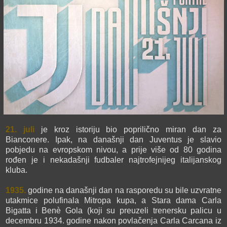
21. juli
je kroz istoriju bio poprilično miran dan za
Bianconere. Ipak, na današnji dan Juventus je slavio
pobjedu na evropskom nivou, a prije više od 80 godina
rođen je i nekadašnji fudbaler najtrofejnijeg italijanskog
kluba.
1935.
godine na današnji dan na rasporedu su bile uzvratne
utakmice polufinala Mitropa kupa, a Stara dama Carla
Bigatta i Benè Gola (koji su preuzeli trenersku palicu u
decembru 1934. godine nakon povlačenja Carla Carcana iz