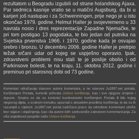
rezultatom u Beogradu izgubili od strane holandskog Ajaxa.
Par sedmica kasnije vratio se u matični Augsburg, da bi u
karijeri još nastupao i za Schwenningen, prije nego je u istu
okončao 1979. godine. Helmut Haller je svojevremeno u 33
navrata nosio i dres reprezentacije Zapadne Njemačke, te
pri tom postigao 13 pogodaka, te bio jedan od putnika na
Svjetska prvenstva 1966. i 1970. godine kada je osvajao
srebro i bronzu. U decembru 2006. godine Haller je pretrpio
težak srčani udar od kojeg se uspješno oporavio. Ipak,
zdravstveni problemi nisu stali te je poslije obolio i od
Parkinsove bolesti, te na kraju, 11. oktobra 2012. godine i
preminuo pri starosnoj dobi od 73 godine.
Komentari odražavaju stavove autora komentara, a ne stavove Ju1897.net portala.
Korištenjem Portala, korisnik prihvata
Uslove korištenja
, kao i sve njegove izmjene i
dopune. Smatra se da su korisnici kontinuiranim korištenjem Portala ili bilo kojeg
njegovog dijela, u svakom trenutku upoznati s aktuelnim pravilima korištenja, te da su ih
razumjeli u cijelosti. Ju1897.net portal zadržava pravo da određene komentare obriše
bez najave i objašnjenja, kao i da autore istih sankcioniše zabranom komentarisanja. Za
više pojedinosti posjetite naše
Uslove korištenja
.