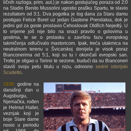
ličnih razloga, prim. aut.) je nakon gostujućeg poraza od 2:0
na Stadio Benito Mussolini ugostio prašku Spartu, te slavio
rezultatom od 3:1. Dva pogotka je tog dana za Staru damu
postigao Felice Borel uz jedan Gastone Prendatoa, dok je
jedini gol za goste proslavio Čehoslovak Oldřich Nejedlý. U
to vrijeme još nije bilo na snazi pravilo o golovima u
gostima, te se o prolasku u završnu fazu evropskog
takmičenja odlučivalo mastoricom. Ipak, treća utakmica na
neutralnom terenu u Švicarskoj donijela je visok poraz
Bianconerima od 5:1, koji su tu i okončali evropski san.
Trofej je stigao u Torino te sezone, budući da su Bianconeri
slavili svoju petu titulu u nizu, odnosno
sedmi istorijski
Scudetto
.
1939.
godine na
današnji dan u
Augsburgu,
Njemačka, rođen
je Helmut Haller,
veznjak koji je
boje Stare dame
nosio u periodu
od 1968. do