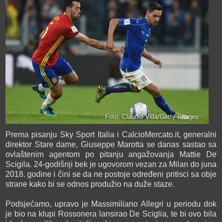
Foto: Claudio Villa/Getty Images
Prema pisanju Sky Sport Italia i CalcioMercato.it, generalni
direktor Stare dame, Giuseppe Marotta se danas sastao sa
ovlaštenim agentom po pitanju angažovanja Mattie De
Scigila. 24-godišnji bek je ugovorom vezan za Milan do juna
2018. godine i čini se da ne postoje određeni pritisci sa obje
strane kako bi se odnos produžio na duže staze.
Podsjećamo, upravo je Massimiliano Allegri u periodu dok
je bio na klupi Rossonera lansirao De Sciglia, te bi ovo bila