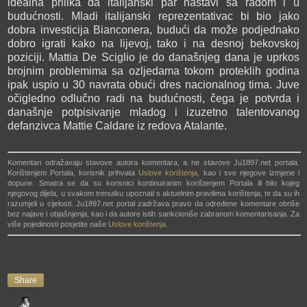
idealna prilika da italijanski par nastavi sa radom i u
budućnosti. Mladi italijanski reprezentativac bi bio jako
dobra investicija Bianconera, budući da može podjednako
dobro igrati kako na lijevoj, tako i na desnoj bekovskoj
poziciji. Mattia De Sciglio je do današnjeg dana je uprkos
brojnim problemima sa ozljedama tokom proteklih godina
ipak uspio u 30 navrata obući dres nacionalnog tima. Juve
očigledno odlučno radi na budućnosti, čega je potvrda i
današnje potpisivanje mladog i izuzetno talentovanog
defanzivca Mattie Caldare iz redova Atalante.
Komentari odražavaju stavove autora komentara, a ne stavove Ju1897.net portala.
Korištenjem Portala, korisnik prihvata
Uslove korištenja
, kao i sve njegove izmjene i
dopune. Smatra se da su korisnici kontinuiranim korištenjem Portala ili bilo kojeg
njegovog dijela, u svakom trenutku upoznati s aktuelnim pravilima korištenja, te da su ih
razumjeli u cijelosti. Ju1897.net portal zadržava pravo da određene komentare obriše
bez najave i objašnjenja, kao i da autore istih sankcioniše zabranom komentarisanja. Za
više pojedinosti posjetite naše
Uslove korištenja
.
Share