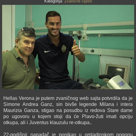
Kategorija:
Zvanične vijesti
Hellas Verona je putem zvaničnog web sajta potvrdila da je
Simone Andrea Ganz, sin bivše legende Milana i intera
Maurizia Ganza, stigao na posudbu iz redova Stare dame
po ugovoru u kojem stoji da će Plavo-žuti imati opciju
otkupa, ali i Juventus klauzulu re-otkupa..
22-godišnji napadač je ponikao u omladinskom pogonu