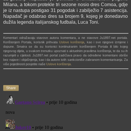
Milana, a tokom protekle tri sezone nosio dres Comoa, gdje
je iz nastupa postigao 31 pogodak i zabilježio 7 asistencija.
Napadač je odabrao dres sa brojem 9, kojeg je donedavno
dužila legenda italijanskog fudbala, Luca Toni.
Komentari odražavaju stavove autora komentara, a ne stavove Ju1897.net portala.
Korištenjem Portala, korisnik prihvata
Uslove korištenja
, kao i sve njegove izmjene i
dopune. Smatra se da su korisnici kontinuiranim korištenjem Portala ili bilo kojeg
njegovog dijela, u svakom trenutku upoznati s aktuelnim pravilima korištenja, te da su ih
razumjeli u cijelosti. Ju1897.net portal zadržava pravo da određene komentare obriše
bez najave i objašnjenja, kao i da autore istih sankcioniše zabranom komentarisanja. Za
više pojedinosti posjetite naše
Uslove korištenja
.
Share