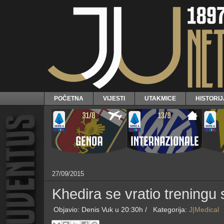
POČETNA
VIJESTI
UTAKMICE
HISTORI
27/09/2015
Khedira se vratio treningu
Objavio:
Denis Vuk
u 20:30h /
Kategorija:
J|Medical