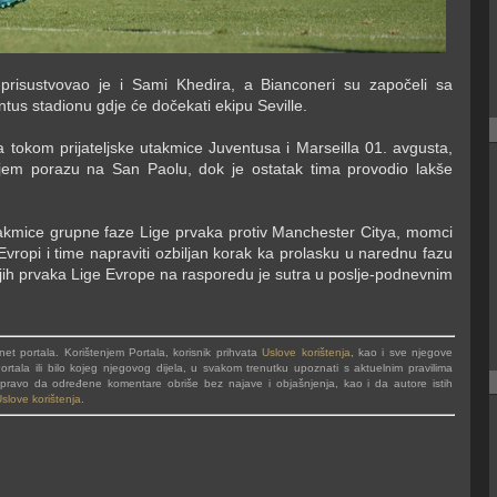
prisustvovao je i Sami Khedira, a Bianconeri su započeli sa
tus stadionu gdje će dočekati ekipu Seville.
ra tokom prijateljske utakmice Juventusa i Marseilla 01. avgusta,
njem porazu na San Paolu, dok je ostatak tima provodio lakše
takmice grupne faze Lige prvaka protiv Manchester Citya, momci
Evropi i time napraviti ozbiljan korak ka prolasku u narednu fazu
jih prvaka Lige Evrope na rasporedu je sutra u poslje-podnevnim
t portala. Korištenjem Portala, korisnik prihvata
Uslove korištenja
, kao i sve njegove
rtala ili bilo kojeg njegovog dijela, u svakom trenutku upoznati s aktuelnim pravilima
va pravo da određene komentare obriše bez najave i objašnjenja, kao i da autore istih
slove korištenja
.