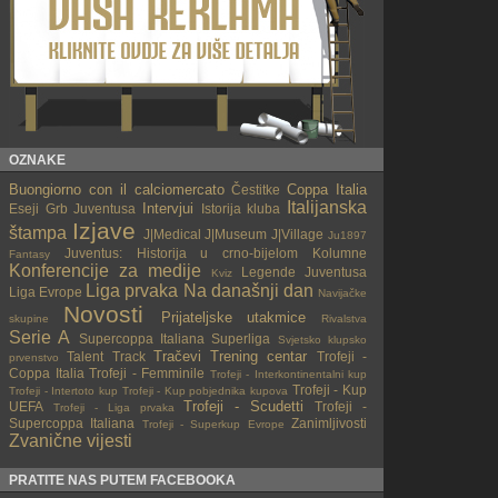
OZNAKE
Buongiorno con il calciomercato
Coppa Italia
Čestitke
Italijanska
Intervjui
Eseji
Grb Juventusa
Istorija kluba
Izjave
štampa
J|Medical
J|Museum
J|Village
Ju1897
Juventus: Historija u crno-bijelom
Kolumne
Fantasy
Konferencije za medije
Legende Juventusa
Kviz
Liga prvaka
Na današnji dan
Liga Evrope
Navijačke
Novosti
Prijateljske utakmice
skupine
Rivalstva
Serie A
Supercoppa Italiana
Superliga
Svjetsko klupsko
Tračevi
Trening centar
Talent Track
Trofeji -
prvenstvo
Coppa Italia
Trofeji - Femminile
Trofeji - Interkontinentalni kup
Trofeji - Kup
Trofeji - Intertoto kup
Trofeji - Kup pobjednika kupova
Trofeji - Scudetti
UEFA
Trofeji -
Trofeji - Liga prvaka
Supercoppa Italiana
Zanimljivosti
Trofeji - Superkup Evrope
Zvanične vijesti
PRATITE NAS PUTEM FACEBOOKA