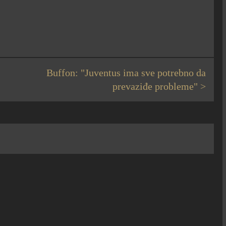
Buffon: "Juventus ima sve potrebno da
prevaziđe probleme" >