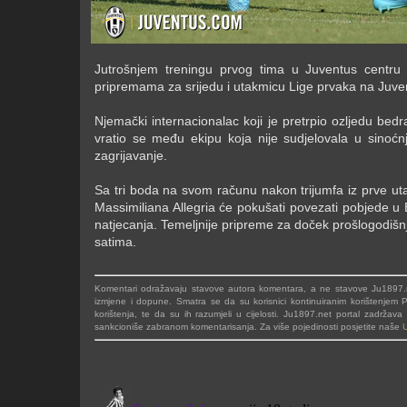
Jutrošnjem treningu prvog tima u Juventus centru 
pripremama za srijedu i utakmicu Lige prvaka na Juven
Njemački internacionalac koji je pretrpio ozljedu bed
vratio se među ekipu koja nije sudjelovala u sinoć
zagrijavanje.
Sa tri boda na svom računu nakon trijumfa iz prve u
Massimiliana Allegria će pokušati povezati pobjede u 
natjecanja. Temeljnije pripreme za doček prošlogodišn
satima.
Komentari odražavaju stavove autora komentara, a ne stavove Ju1897.ne
izmjene i dopune. Smatra se da su korisnici kontinuiranim korištenjem Po
korištenja, te da su ih razumjeli u cijelosti. Ju1897.net portal zadrža
sankcioniše zabranom komentarisanja. Za više pojedinosti posjetite naše
U