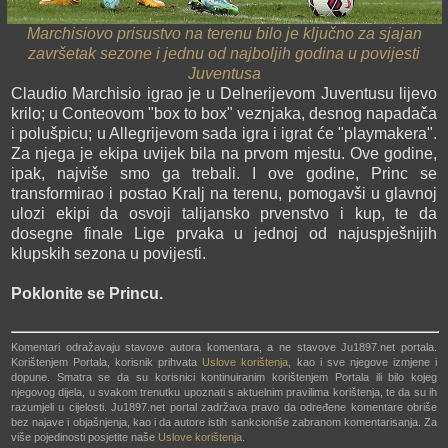
Marchisiovo prisustvo na terenu bilo je ključno za sjajan
završetak sezone i jednu od najboljih godina u povijesti
Juventusa
Claudio Marchisio igrao je u Delnerijevom Juventusu lijevo
krilo; u Conteovom "box to box" veznjaka, desnog napadača
i polušpicu; u Allegrijevom sada igra i igrat će "playmakera".
Za njega je ekipa uvijek bila na prvom mjestu. Ove godine,
ipak, najviše smo ga trebali. I ove godine, Princ se
transformirao i postao Kralj na terenu, pomogavši u glavnoj
ulozi ekipi da osvoji talijansko prvenstvo i kup, te da
dosegne finale Lige prvaka u jednoj od najuspješnijih
klupskih sezona u povijesti.
Poklonite se Princu.
Komentari odražavaju stavove autora komentara, a ne stavove Ju1897.net portala.
Korištenjem Portala, korisnik prihvata
Uslove korištenja
, kao i sve njegove izmjene i
dopune. Smatra se da su korisnici kontinuiranim korištenjem Portala ili bilo kojeg
njegovog dijela, u svakom trenutku upoznati s aktuelnim pravilima korištenja, te da su ih
razumjeli u cijelosti. Ju1897.net portal zadržava pravo da određene komentare obriše
bez najave i objašnjenja, kao i da autore istih sankcioniše zabranom komentarisanja. Za
više pojedinosti posjetite naše
Uslove korištenja
.