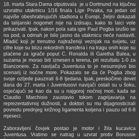
18. marta Stara Dama otputovala je u Dortmund na ključnu
uzvratnu utakmicu 1/16 finala Lige Prvaka, na jedan od
najviše obeshrabrujućih stadiona u Europi, željni dokazati
da talijanski nogomet nije na izdisaju, kako to laici vole
prikazivati. Ipak, nakon pola sata igre Paul Pogba srušio se
na pod, a odmah je bilo jasno da utakmicu neće nastaviti.
Mladić koji je trenutno najtraženiji veznjak na svijetu, uz
cifre koje su blizu rekordnih transfera i na tragu onih koje su
plaćene za igrače poput C. Ronalda ili Garetha Balea, u
suzama je morao biti iznesen s terena, pri rezultatu 1-0 za
Bianconere. Za navijača Juventusa to je nesumnjivo bio
scenarij iz noćne more. Pokazalo se da će Pogba zbog
svoje ozljede pauzirati 6-8 tjedana. Ipak, preskočimo devet
dana do 27. marta i Juventusovi navijači ostali su u šoku,
osjećajući se kao da su u najgoroj noćnoj mori, kada se
Claudio Marchisio zaustavio tokom zagrijavanja na
reprezentativnoj dužnosti, a doktori su mu dijagnosticirali
povredu prednjeg križnog ligamenta koljena i pauzu od 6-8
mjeseci.
Zaboravljeni čovjek postao je motor i žila kucavica
Juventusa. Vratimo se natrag u uzvrat protiv Borussie