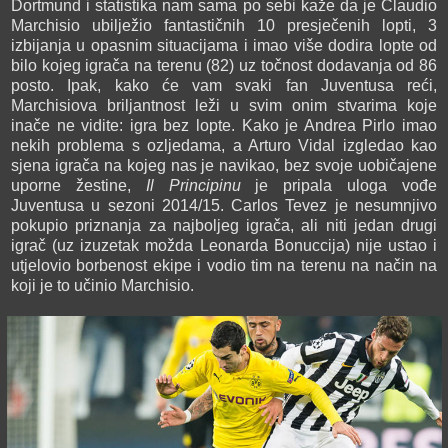
Dortmund i statistika nam sama po sebi kaže da je Claudio
Marchisio ubilježio fantastičnih 10 presječenih lopti, 3
izbijanja u opasnim situacijama i imao više dodira lopte od
bilo kojeg igrača na terenu (82) uz točnost dodavanja od 86
posto. Ipak, kako će vam svaki fan Juventusa reći,
Marchisiova briljantnost leži u svim onim stvarima koje
inače ne vidite: igra bez lopte. Kako je Andrea Pirlo imao
nekih problema s ozljedama, a Arturo Vidal izgledao kao
sjena igrača na kojeg nas je navikao, bez svoje uobičajene
uporne žestine,
Il Principinu
je pripala uloga vođe
Juventusa u sezoni 2014/15. Carlos Tevez je nesumnjivo
pokupio priznanja za najboljeg igrača, ali niti jedan drugi
igrač (uz izuzetak možda Leonarda Bonuccija) nije ustao i
utjelovio borbenost ekipe i vodio tim na terenu na način na
koji je to učinio Marchisio.