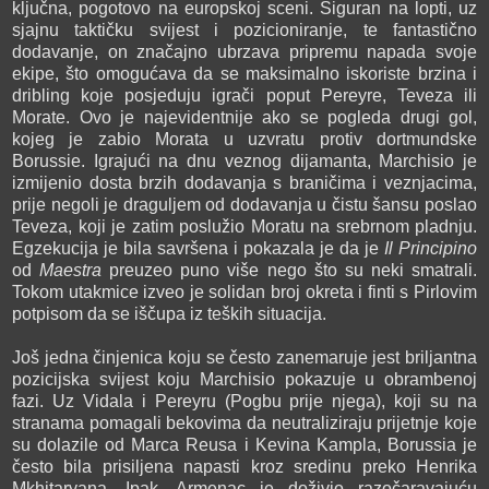
ključna, pogotovo na europskoj sceni. Siguran na lopti, uz
sjajnu taktičku svijest i pozicioniranje, te fantastično
dodavanje, on značajno ubrzava pripremu napada svoje
ekipe, što omogućava da se maksimalno iskoriste brzina i
dribling koje posjeduju igrači poput Pereyre, Teveza ili
Morate. Ovo je najevidentnije ako se pogleda drugi gol,
kojeg je zabio Morata u uzvratu protiv dortmundske
Borussie. Igrajući na dnu veznog dijamanta, Marchisio je
izmijenio dosta brzih dodavanja s braničima i veznjacima,
prije negoli je draguljem od dodavanja u čistu šansu poslao
Teveza, koji je zatim poslužio Moratu na srebrnom pladnju.
Egzekucija je bila savršena i pokazala je da je
Il Principino
od
Maestra
preuzeo puno više nego što su neki smatrali.
Tokom utakmice izveo je solidan broj okreta i finti s Pirlovim
potpisom da se iščupa iz teških situacija.
Još jedna činjenica koju se često zanemaruje jest briljantna
pozicijska svijest koju Marchisio pokazuje u obrambenoj
fazi. Uz Vidala i Pereyru (Pogbu prije njega), koji su na
stranama pomagali bekovima da neutraliziraju prijetnje koje
su dolazile od Marca Reusa i Kevina Kampla, Borussia je
često bila prisiljena napasti kroz sredinu preko Henrika
Mkhitaryana. Ipak, Armenac je doživio razočaravajuću