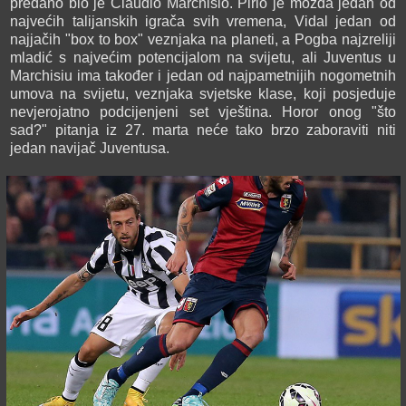
predano bio je Claudio Marchisio. Pirlo je možda jedan od
najvećih talijanskih igrača svih vremena, Vidal jedan od
najjačih "box to box" veznjaka na planeti, a Pogba najzreliji
mladić s najvećim potencijalom na svijetu, ali Juventus u
Marchisiu ima također i jedan od najpametnijih nogometnih
umova na svijetu, veznjaka svjetske klase, koji posjeduje
nevjerojatno podcijenjeni set vještina. Horor onog "što
sad?" pitanja iz 27. marta neće tako brzo zaboraviti niti
jedan navijač Juventusa.