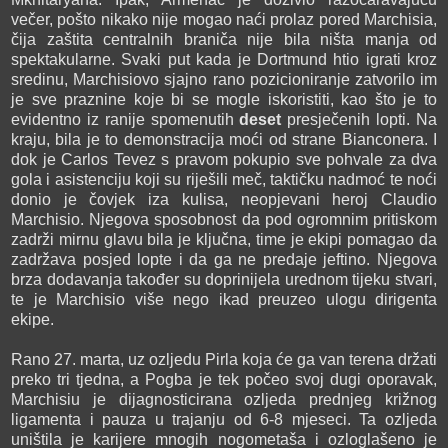
večer, pošto nikako nije mogao naći prolaz pored Marchisia,
čija zaštita centralnih braniča nije bila ništa manja od
spektakularne. Svaki put kada je Dortmund htio igrati kroz
sredinu, Marchisiovo sjajno rano pozicioniranje zatvorilo im
je sve praznine koje bi se mogle iskoristiti, kao što je to
evidentno iz ranije spomenutih
deset
presječenih lopti. Na
kraju, bila je to demonstracija moći od strane Bianconera. I
dok je Carlos Tevez s pravom pokupio sve pohvale za dva
gola i asistenciju koji su riješili meč, taktičku nadmoć te noći
donio je čovjek iza kulisa, neopjevani heroj Claudio
Marchisio. Njegova sposobnost da pod ogromnim pritiskom
zadrži mirnu glavu bila je ključna, time je ekipi pomagao da
zadržava posjed lopte i da ga ne predaje jeftino. Njegova
brza dodavanja također su doprinijela urednom tijeku stvari,
te je Marchisio više nego ikad preuzeo ulogu dirigenta
ekipe.
Rano 27. marta, uz ozljedu Pirla koja će ga van terena držati
preko tri tjedna, a Pogba je tek počeo svoj dugi oporavak,
Marchisiu je dijagnosticirana ozljeda prednjeg križnog
ligamenta i pauza u trajanju od 6-8 mjeseci. Ta ozljeda
uništila je karijere mnogih nogometaša i ozloglašeno je