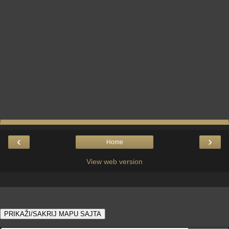
‹
›
Home
View web version
PRIKAŽI/SAKRIJ MAPU SAJTA